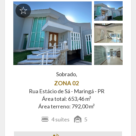
Sobrado,
ZONA 02
Rua Estácio de Sá -
Maringá - PR
Área total: 653,46 m²
Área terreno: 792,00 m²
4
suítes
5