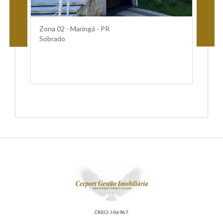
R
Zona 02 - Maringá - PR
Sobrado
Pa
A
CRECI J-06967