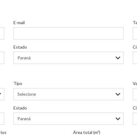
E-mail
T
Estado
C
Tipo
Va
Estado
C
rios
Área total (m²)