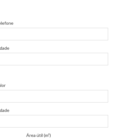
elefone
idade
lor
idade
Área útil (m²)