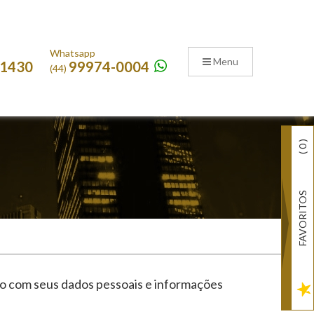
Whatsapp
Menu
-1430
99974-0004
(44)
)
0
(
FAVORITOS
ixo com seus dados pessoais e informações