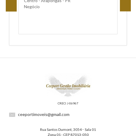
Centro - Arapongas - PR
Negócio
CRECI J-06967
ceeportimoveis@gmail.com
-
Rua Santos Dumont, 3054
Sala 01
Zona 01 - CEP 87013-050