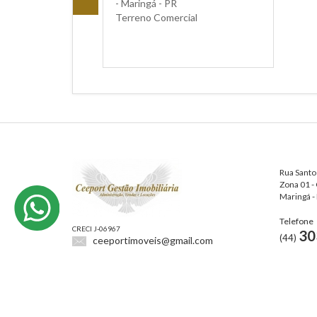
- Maringá - PR
Terreno Comercial
Rua Sant
Zona 01 -
Maringá -
Telefone
CRECI J-06967
30
(44)
ceeportimoveis@gmail.com