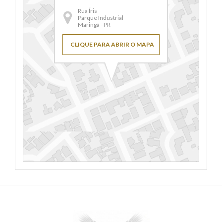
Rua Íris
Parque Industrial
Maringá - PR
CLIQUE PARA ABRIR O MAPA